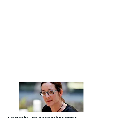
La Croix • 07 novembre 2024
Article
Violences sexuelles : l’Église Protestante