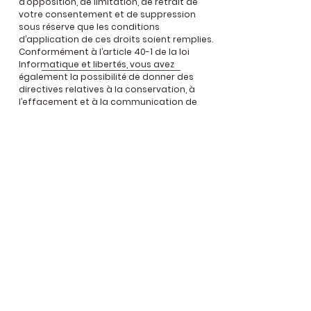
d’opposition, de limitation, de retrait de
votre consentement et de suppression
sous réserve que les conditions
d’application de ces droits soient remplies.
Conformément à l’article 40-1 de la loi
Informatique et libertés, vous avez
également la possibilité de donner des
directives relatives à la conservation, à
l’effacement et à la communication de
vos données personnelles après votre
décès.
Vous avez le droit d’introduire une plainte
auprès de la CNIL si vous estimez, après
nous avoir contactés, que vos droits
relatifs à la protection des données ne
sont pas respectés.
Politique de gestion des cookies
Le site de la CRR utilise que des cookies
strictement nécessaires au
fonctionnement du site pour lesquels