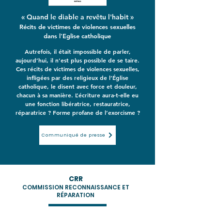
« Quand le diable a revêtu l'habit »
Récits de victimes de violences sexuelles
dans l'Eglise catholique
Autrefois, il était impossible de parler,
aujourd’hui, il n’est plus possible de se taire.
Ces récits de victimes de violences sexuelles,
infligées par des religieux de l’Église
catholique, le disent avec force et douleur,
chacun à sa manière. L’écriture aura-t-elle eu
une fonction libératrice, restauratrice,
réparatrice ? Forme profane de l’exorcisme ?
Communiqué de presse
CRR
COMMISSION RECONNAISSANCE ET
RÉPARATION
Contact